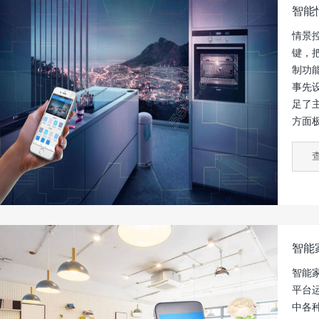
智能
情景
键，
制功
事先
足了
方面
智能
智能
平台
中各