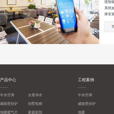
现智
系统
择安
细节
的话
炫！
有选..
产品中心
工程案例
中央空调
全屋净水
中央空调
威能壁挂炉
别墅电梯
威能壁挂炉
地暖暖气片
家庭影院
地暖